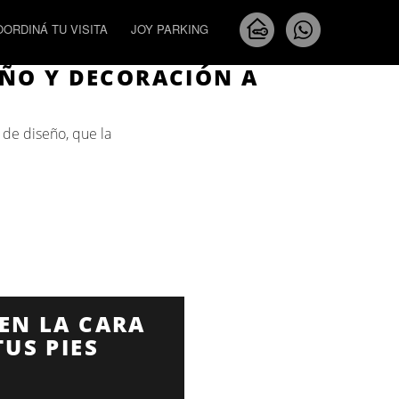
Next
OORDINÁ TU VISITA
JOY PARKING
EÑO Y DECORACIÓN A
 de diseño, que la
 EN LA CARA
TUS PIES