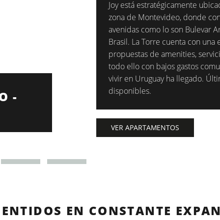
Joy está estratégicamente ubica
zona de Montevideo, donde con
avenidas como lo son Bulevar Art
Brasil. La Torre cuenta con una
propuestas de amenities, servic
todo ello con bajos gastos com
vivir en Uruguay ha llegado. Úl
disponibles.
O -
2 DORMI
DESDE U
VER APARTAMENTOS
SENTIDOS EN CONSTANTE EXPA